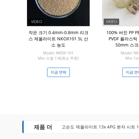
소기 포장 테레
작은 크기 0.4mm-0.8mm 리크
100% 버진 PP PE
 반지
스 제올라이트 NKOX101 5L 산
PVDF 플라스틱
소 농도
50mm 스
TR-0003
Model: NKOX-101
Model: NK
m3
Min: 드럼 1개(최소 주문)
Min: 1
연락
지금 연락
지금 연
제품 더
고순도 제올라이트 13x APG 분자 시트 1