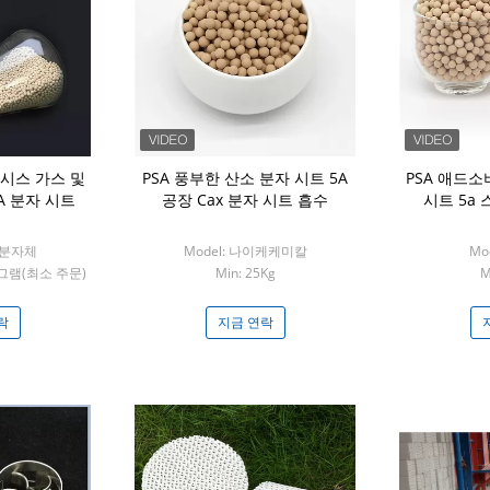
롤시스 가스 및
PSA 풍부한 산소 분자 시트 5A
PSA 애드
A 분자 시트
공장 Cax 분자 시트 흡수
시트 5a
소 분자체
Model: 나이케케미칼
Mod
그램(최소 주문)
Min: 25Kg
M
락
지금 연락