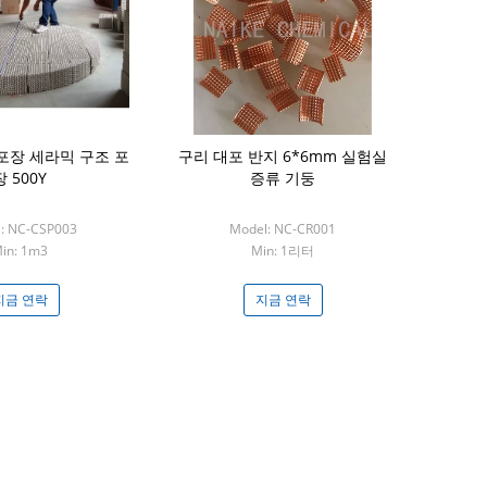
포장 세라믹 구조 포
구리 대포 반지 6*6mm 실험실
100% 버진 P
장 500Y
증류 기둥
PVDF 플
50m
: NC-CSP003
Model: NC-CR001
Mode
in: 1m3
Min: 1리터
M
지금 연락
지금 연락
지