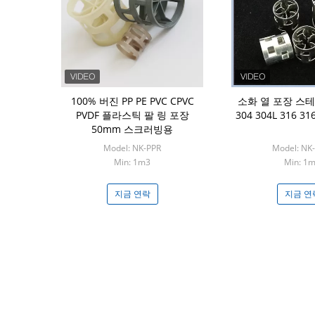
*6mm 실험실
100% 버진 PP PE PVC CPVC
소화 열 포장 스
기둥
PVDF 플라스틱 팔 링 포장
304 304L 316 3
50mm 스크러빙용
-CR001
Model: NK-PPR
Model: NK
1리터
Min: 1m3
Min: 1
연락
지금 연락
지금 연