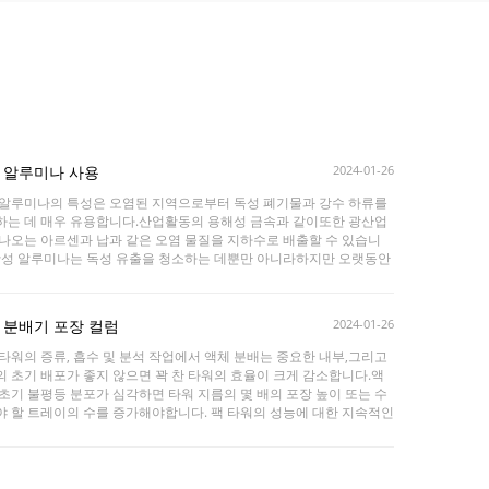
 알루미나 사용
2024-01-26
 알루미나의 특성은 오염된 지역으로부터 독성 폐기물과 강수 하류를
하는 데 매우 유용합니다.산업활동의 용해성 금속과 같이또한 광산업
 나오는 아르센과 납과 같은 오염 물질을 지하수로 배출할 수 있습니
 활성 알루미나는 독성 유출을 청소하는 데뿐만 아니라하지만 오랫동안
져 있던 독성 부위를 청소하는 데도 적합하며 이제야 청소를 목표로 하
니다.. This shows that activated alumina is an effective way to
 up the environment and its ...
 분배기 포장 컬럼
2024-01-26
타워의 증류, 흡수 및 분석 작업에서 액체 분배는 중요한 내부,그리고
 초기 배포가 좋지 않으면 꽉 찬 타워의 효율이 크게 감소합니다.액
초기 불평등 분포가 심각하면 타워 지름의 몇 배의 포장 높이 또는 수
야 할 트레이의 수를 증가해야합니다. 팩 타워의 성능에 대한 지속적인
와 장기적인 실제 생산 경험의 축적,포장 타워의 구조 형태는 지속적으
최적화되었습니다., 그리고 액체 분배 장치의 종류도 증가하고 있습니
이러한 분배 장치는 다른 타워에 다른 모양을 요구하지만 모두 고유 한
 있습니다....