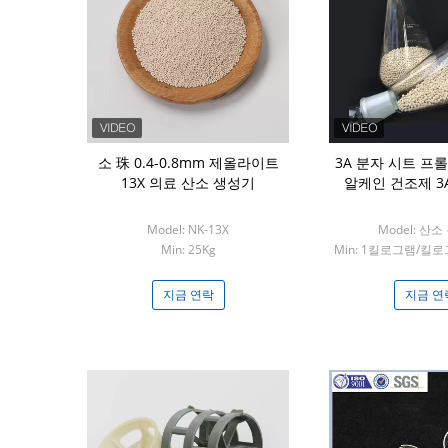
금속 철자망 구
소 珠 0.4-0.8mm 제올라이트
3A 분자 시트 프
X500 CY700
13X 의료 산소 생성기
알케인 건조제 3
MSP002
Model: NK-13X
Model: 산
m3
Min: 25Kg
Min: 1킬로그램/킬로
연락
지금 연락
지금 연