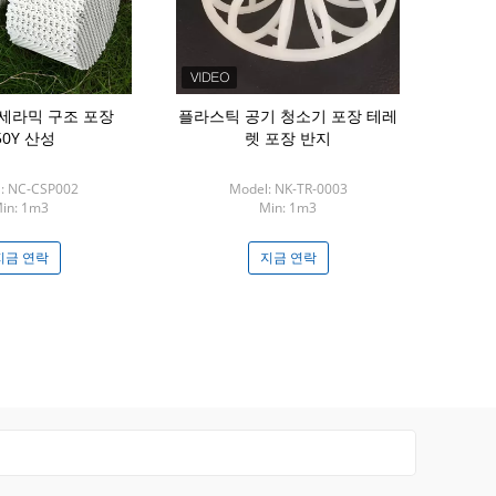
 세라믹 구조 포장
플라스틱 공기 청소기 포장 테레
작은 크기 0.
50Y 산성
렛 포장 반지
스 제올라이트 
: NC-CSP002
Model: NK-TR-0003
Model
in: 1m3
Min: 1m3
Min: 드
지금 연락
지금 연락
지