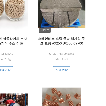
소버 제올라이트 분자
스테인레스 스틸 금속 철자망 구
소 珠 0.4-
 스피어 수소 정화
조 포장 AX250 BX500 CY700
13X 의
el: NK-5a
Model: NK-MSP002
Mode
in: 25Kg
Min: 1m3
Mi
지금 연락
지금 연락
지