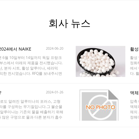
회사 뉴스
024에서 NAIKE
2024-06-20
활성
24년 6월 10일부터 14일까지 독일 프랑크
활성
-8 부스에서 아래의 제품을 전시했습니다.
정화
탄산, 분자 시트, 활성 알루미나, 세라믹
에서
유익한 전시였습니다. RFQ를 보내주시면
다.
버려
고 있습
clean
?
2024-01-26
액체
) 로도 알려진 알루미나의 포러스, 고형
압축 
피라를 구성하는 무기질입니다.그 불순물
액체의
 알루미나는 기존의 물을 배출하기 위해
체의 
과 많은 구멍으로 물과 다른 분자가 흡수
정해
한 구형 형태는 활성 알루미나의 가장 명
연구
현미경 수준에서 "터널처럼"되어 다양한
로 
를 들어, 그들은 가스를 건조하는 데 사
다. 
장점이