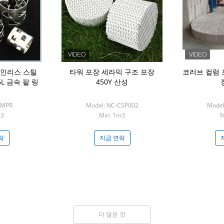
테인리스 스틸
타워 포장 세라믹 구조 포장
코러브 컬럼 
16L 금속 팔 링
450Y 산성
-MPR
Model: NC-CSP002
Model
m3
Min: 1m3
M
락
지금 연락
더 많은 것