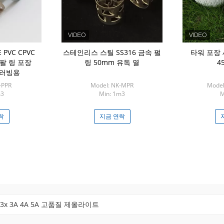
 PVC CPVC
스테인리스 스틸 SS316 금속 펄
타워 포장
 팔 링 포장
링 50mm 유독 열
4
크러빙용
-PPR
Model: NK-MPR
Model
m3
Min: 1m3
M
락
지금 연락
3x 3A 4A 5A 고품질 제올라이트