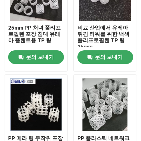
우리 에 관한 것
25mm PP 처녀 폴리프
비료 산업에서 유레아
로필렌 포장 침대 유레
튀김 타워를 위한 백색
공장 투어
아 플랜트용 TP 링
폴리프로필렌 TP 링
25mm
문의 보내기
문의 보내기
품질 관리
저희와 연락
인용 을 요청 하십시오
PSA 분자체
분자 시트 제올라이트
PP 메라 링 무작위 포장
PP 플라스틱 네트워크