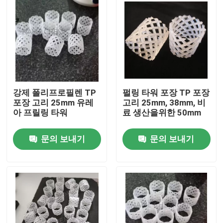
강제 폴리프로필렌 TP
펄링 타워 포장 TP 포장
포장 고리 25mm 유레
고리 25mm, 38mm, 비
아 프릴링 타워
료 생산을위한 50mm
문의 보내기
문의 보내기
집
제품
비디오