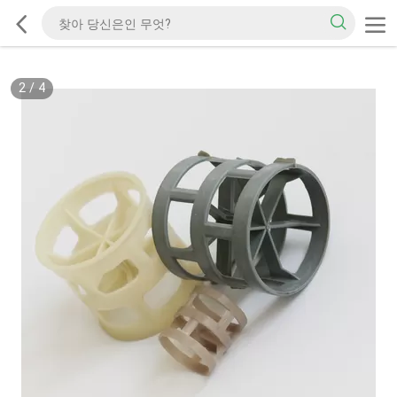
2
/
4