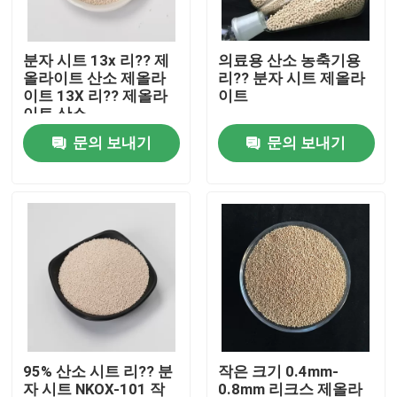
우리 에 관한 것
분자 시트 13x 리?? 제
의료용 산소 농축기용
올라이트 산소 제올라
리?? 분자 시트 제올라
이트 13X 리?? 제올라
이트
공장 투어
이트 산소
문의 보내기
문의 보내기
품질 관리
저희와 연락
인용 을 요청 하십시오
PSA 분자체
95% 산소 시트 리?? 분
작은 크기 0.4mm-
분자 시트 제올라이트
자 시트 NKOX-101 작
0.8mm 리크스 제올라