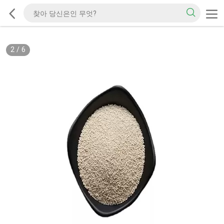
2
/
6