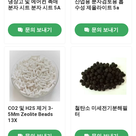
냉장고 및 에어컨 촉매
산업용 분자검토용 흡
분자 시트 분자 시트 5A
수성 제올라이트 5a
우리 에 관한 것
문의 보내기
문의 보내기
공장 투어
품질 관리
저희와 연락
인용 을 요청 하십시오
CO2 및 H2S 제거 3-
철탄소 미세전기분해필
PSA 분자체
5Mm Zeolite Beads
터
13X
분자 시트 제올라이트
문의 보내기
문의 보내기