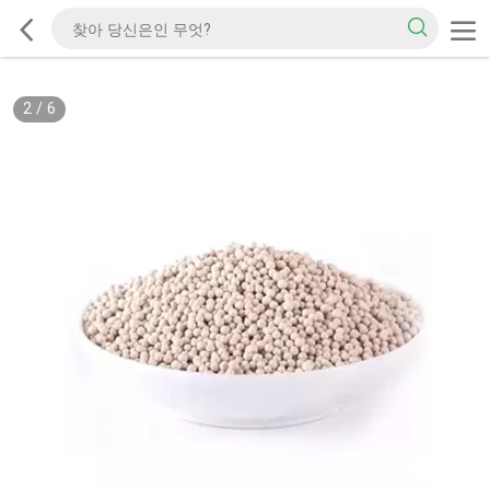
2
/
6